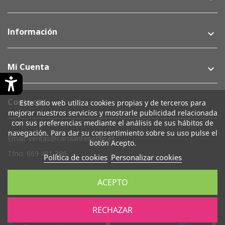
Información
keyboard_arrow_down
Mi Cuenta
keyboard_arrow_down
Contacto
Este sitio web utiliza cookies propias y de terceros para
mejorar nuestros servicios y mostrarle publicidad relacionada
con sus preferencias mediante el análisis de sus hábitos de
navegación. Para dar su consentimiento sobre su uso pulse el
Email: ventas@carolantenerife.es
botón Acepto.
Tfno: 669 481 386
Política de cookies
Personalizar cookies
Su Cuenta
keyboard_arrow_down
ACEPTO
RECHAZAR