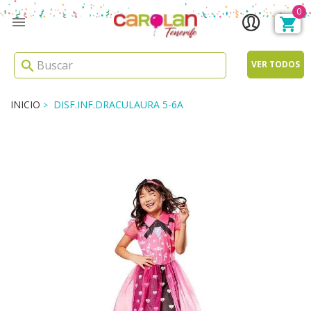
0

search
VER TODOS
INICIO
DISF.INF.DRACULAURA 5-6A