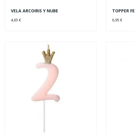
VELA ARCOIRIS Y NUBE
TOPPER F
AÑADIR AL CARRITO
AÑADIR 
4,65 €
6,95 €