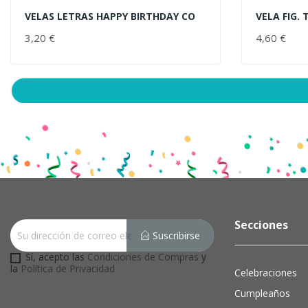
VELAS LETRAS HAPPY BIRTHDAY CO
VELA FIG.
AÑADIR AL CARRITO
AÑADIR 
3,20 €
PRECIO
4,60 €
Secciones
Suscribirse
Sí, acepto las
Condiciones de Compras
y
la
Política de Privacidad
Celebraciones
Cumpleaños