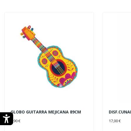
GLOBO GUITARRA MEJICANA 89CM
DISF.CUNA
AÑADIR AL CARRITO
AÑADIR 
8,90 €
17,00 €