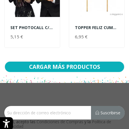
SET PHOTOCALL C/MARCO ORO
TOPPER FELIZ CUMPLEAÑOS ORO
AÑADIR AL CARRITO
AÑADIR AL CARRITO
5,15 €
PRECIO
6,95 €
PRECIO
CARGAR MÁS PRODUCTOS
Suscribirse
Sí, acepto las
Condiciones de Compras
y la
Política de
Privacidad