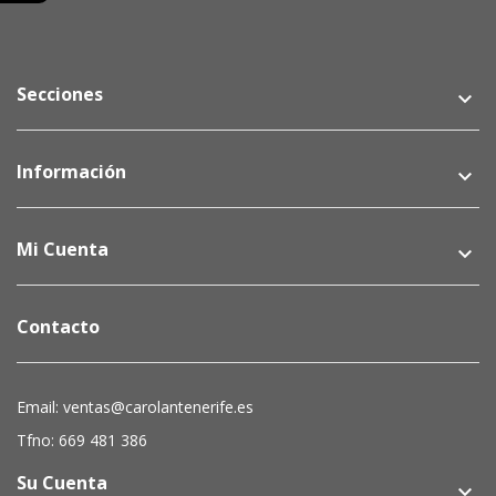
Secciones
keyboard_arrow_down
Información
keyboard_arrow_down
Mi Cuenta
keyboard_arrow_down
Contacto
Email: ventas@carolantenerife.es
Tfno: 669 481 386
Su Cuenta
keyboard_arrow_down