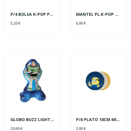
P/4 BOLSA K-POP PAPEL 98644
MANTEL PL.K-POP 120X180CM
AÑADIR AL CARRITO
AÑADIR AL CARRITO
5,20 €
6,90 €
GLOBO BUZZ LIGHTYEAR C/BASE
P/6 PLATO 18CM MINIONS MIX
AÑADIR AL CARRITO
AÑADIR AL CARRITO
20,60 €
2,80 €