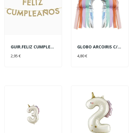
GUIR.FELIZ CUMPLEAÑOS ORO 4MT
GLOBO ARCOIRIS C/FLECO 38X41CM
AÑADIR AL CARRITO
AÑADIR AL CARRITO
2,95 €
4,80 €