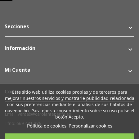
Secciones
keyboard_arrow_down
Información
keyboard_arrow_down
Mi Cuenta
keyboard_arrow_down
Contacto
Este sitio web utiliza cookies propias y de terceros para
mejorar nuestros servicios y mostrarle publicidad relacionada
con sus preferencias mediante el análisis de sus hábitos de
navegación. Para dar su consentimiento sobre su uso pulse el
Email: ventas@carolantenerife.es
botón Acepto.
Tfno: 669 481 386
Política de cookies
Personalizar cookies
Su Cuenta
keyboard_arrow_down