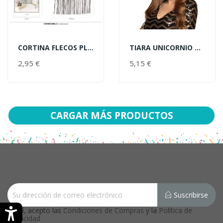
CORTINA FLECOS PLATA 100X200CM
TIARA UNICORNIO ORO
AÑADIR AL CARRITO
AÑADIR AL CARRITO
2,95 €
PRECIO
5,15 €
PRECIO
CARGAR MÁS PRODUCTOS
Suscribirse
Sí, acepto las
Condiciones de Compras
y la
Política de
Privacidad