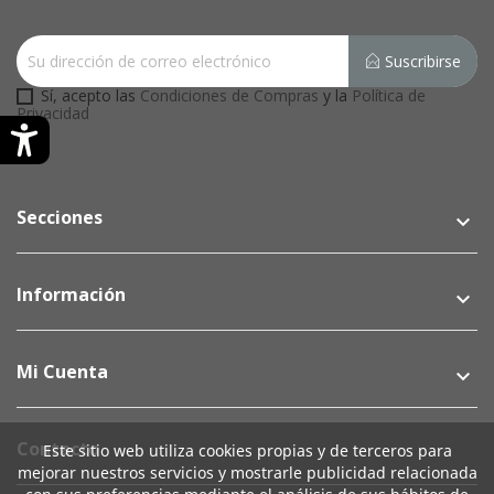
Suscribirse
Sí, acepto las
Condiciones de Compras
y la
Política de
Privacidad
Secciones
keyboard_arrow_down
Información
keyboard_arrow_down
Mi Cuenta
keyboard_arrow_down
Contacto
Este sitio web utiliza cookies propias y de terceros para
mejorar nuestros servicios y mostrarle publicidad relacionada