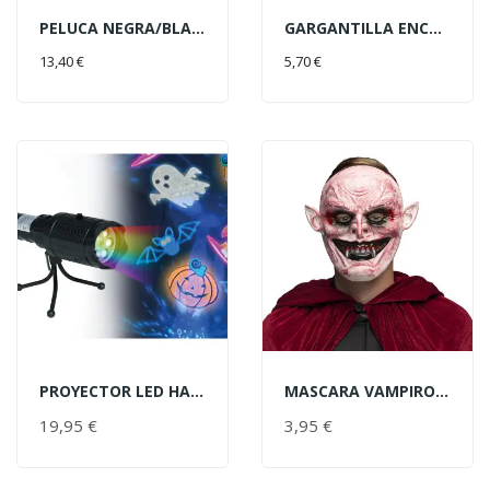
PELUCA NEGRA/BLANCA C/FLECO
GARGANTILLA ENCAJE C/CRUCES
AÑADIR AL CARRITO
AÑADIR AL CARRITO
13,40 €
5,70 €
PROYECTOR LED HALLOWEEN USB
MASCARA VAMPIRO BRANDON SANGRI
AÑADIR AL CARRITO
AÑADIR AL CARRITO
19,95 €
PRECIO
3,95 €
PRECIO