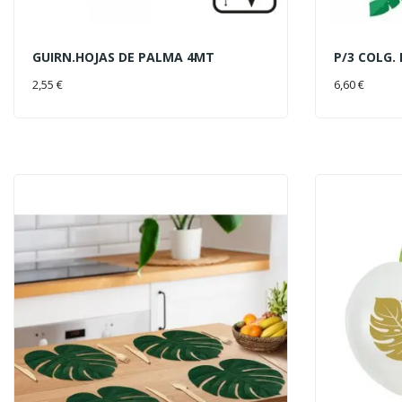
GUIRN.HOJAS DE PALMA 4MT
P/3 COLG.
AÑADIR AL CARRITO
AÑADIR 
2,55 €
6,60 €