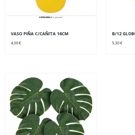
VASO PIÑA C/CAÑITA 16CM
B/12 GLOB
AÑADIR AL CARRITO
AÑADIR 
4,30 €
5,30 €