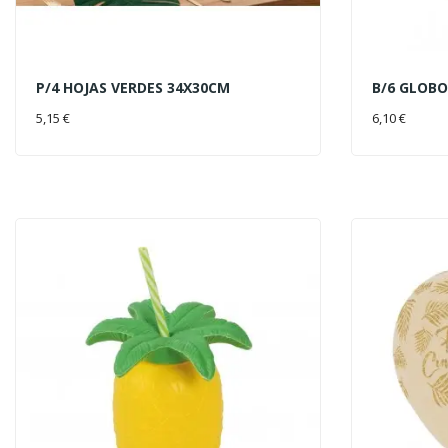
P/4 HOJAS VERDES 34X30CM
B/6 GLOBO
AÑADIR AL CARRITO
AÑADIR 
5,15 €
6,10 €