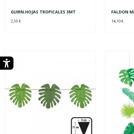
GUIRN.HOJAS TROPICALES 3MT
FALDON M
AÑADIR AL CARRITO
AÑADIR 
2,55 €
14,10 €