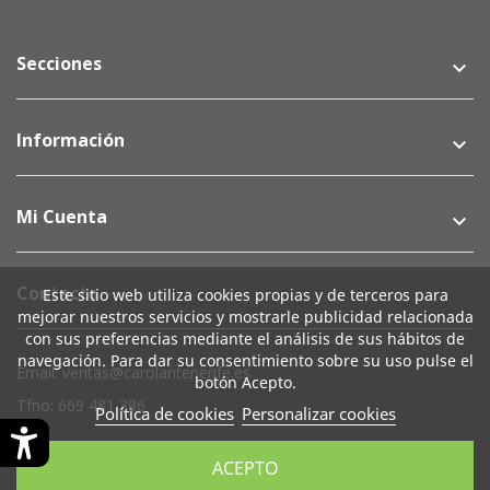
Secciones
keyboard_arrow_down
Información
keyboard_arrow_down
Mi Cuenta
keyboard_arrow_down
Contacto
Este sitio web utiliza cookies propias y de terceros para
mejorar nuestros servicios y mostrarle publicidad relacionada
con sus preferencias mediante el análisis de sus hábitos de
navegación. Para dar su consentimiento sobre su uso pulse el
Email: ventas@carolantenerife.es
botón Acepto.
Tfno: 669 481 386
Política de cookies
Personalizar cookies
Su Cuenta
keyboard_arrow_down
ACEPTO