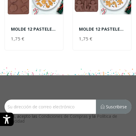
MOLDE 12 PASTELES NAVIDAD
MOLDE 12 PASTELES BASTON/MUÑE
AÑADIR AL CARRITO
AÑADIR AL CARRITO
1,75 €
PRECIO
1,75 €
PRECIO
Suscribirse
Sí, acepto las
Condiciones de Compras
y la
Política de
Privacidad