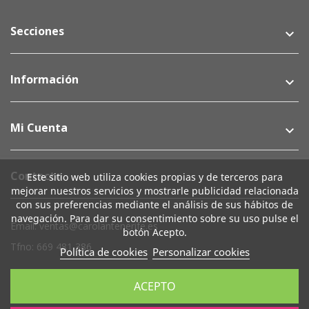
Secciones
keyboard_arrow_down
Información
keyboard_arrow_down
Mi Cuenta
keyboard_arrow_down
Contacto
Este sitio web utiliza cookies propias y de terceros para
mejorar nuestros servicios y mostrarle publicidad relacionada
con sus preferencias mediante el análisis de sus hábitos de
navegación. Para dar su consentimiento sobre su uso pulse el
Email: ventas@carolantenerife.es
botón Acepto.
Tfno: 669 481 386
Política de cookies
Personalizar cookies
Su Cuenta
keyboard_arrow_down
ACEPTO