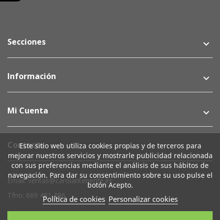
Secciones
keyboard_arrow_down
Información
keyboard_arrow_down
Mi Cuenta
keyboard_arrow_down
Contacto
Este sitio web utiliza cookies propias y de terceros para
mejorar nuestros servicios y mostrarle publicidad relacionada
con sus preferencias mediante el análisis de sus hábitos de
navegación. Para dar su consentimiento sobre su uso pulse el
Email: ventas@carolantenerife.es
botón Acepto.
Tfno: 669 481 386
Política de cookies
Personalizar cookies
Su Cuenta
keyboard_arrow_down