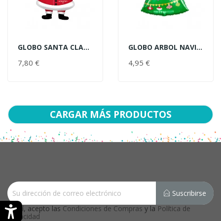
GLOBO SANTA CLAUS 48X86CM
GLOBO ARBOL NAVIDAD 43X60CM
AÑADIR AL CARRITO
AÑADIR AL CARRITO
7,80 €
PRECIO
4,95 €
PRECIO
CARGAR MÁS PRODUCTOS
Suscribirse
Sí, acepto las
Condiciones de Compras
y la
Política de
Privacidad