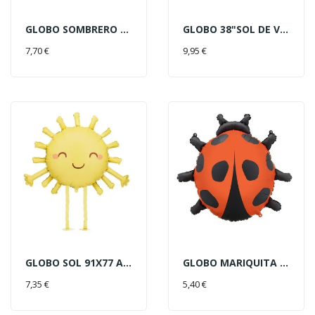
GLOBO SOMBRERO MEJICANO 81CM
GLOBO 38"SOL DE VERANO
AÑADIR AL CARRITO
AÑADIR AL CARRITO
7,70 €
9,95 €
GLOBO SOL 91X77 AMARILLO
GLOBO MARIQUITA 85X83CM
AÑADIR AL CARRITO
AÑADIR AL CARRITO
7,35 €
5,40 €