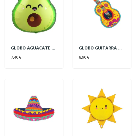
GLOBO AGUACATE KAWAII 52X60CM
GLOBO GUITARRA MEJICANA 89CM
AÑADIR AL CARRITO
AÑADIR AL CARRITO
7,40 €
8,90 €