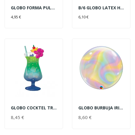
GLOBO FORMA PULPO VIOLETA
B/6 GLOBO LATEX HOJAS TROPICAL
AÑADIR AL CARRITO
AÑADIR AL CARRITO
4,95 €
6,10 €
GLOBO COCKTEL TROPICAL
GLOBO BURBUJA IRIDISCENTE 22"
AÑADIR AL CARRITO
AÑADIR AL CARRITO
8,45 €
PRECIO
8,60 €
PRECIO