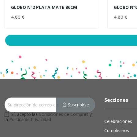
GLOBO Nº2 PLATA MATE 86CM
GLOBO Nº
AÑADIR AL CARRITO
AÑADIR 
4,80 €
PRECIO
4,80 €
Secciones
Suscribirse
Sí, acepto las
Condiciones de Compras
y
la
Política de Privacidad
Celebraciones
Cumpleaños