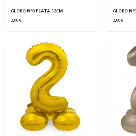
GLOBO Nº0 PLATA 32CM
GLOBO Nº
AÑADIR AL CARRITO
AÑADIR 
2,00 €
2,00 €