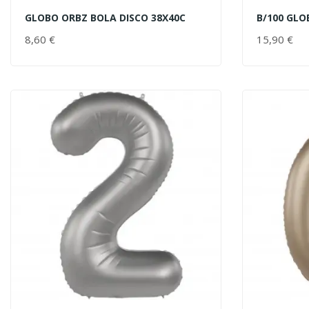
GLOBO ORBZ BOLA DISCO 38X40C
B/100 GL
AÑADIR AL CARRITO
AÑADIR 
8,60 €
PRECIO
15,90 €