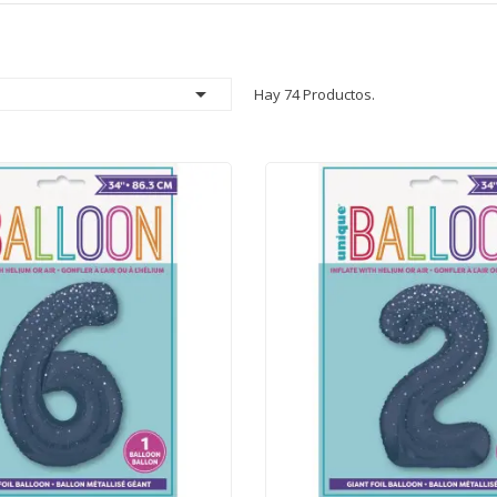

Hay 74 Productos.